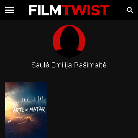
Saulė Emilija Rašimaitė