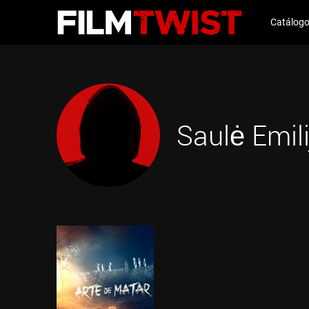
Catálog
Saulė Emil