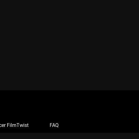
cer FilmTwist
FAQ