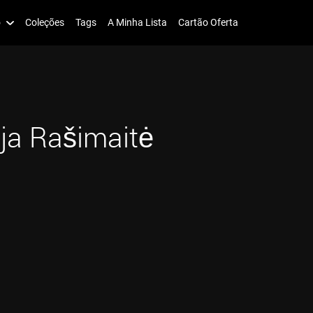
o
Coleções
Tags
A Minha Lista
Cartão Oferta
ija Rašimaitė