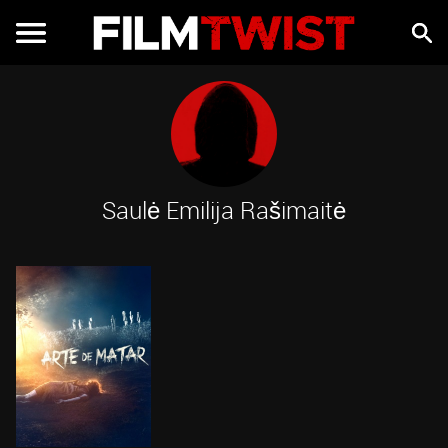
Saulė Emilija Rašimaitė