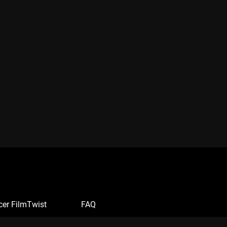
cer FilmTwist
FAQ