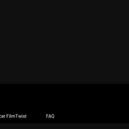
cer FilmTwist
FAQ