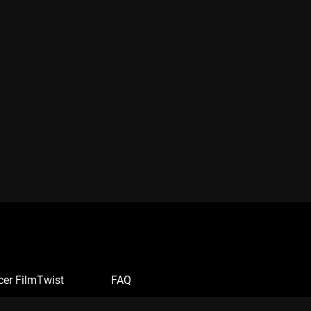
cer FilmTwist
FAQ