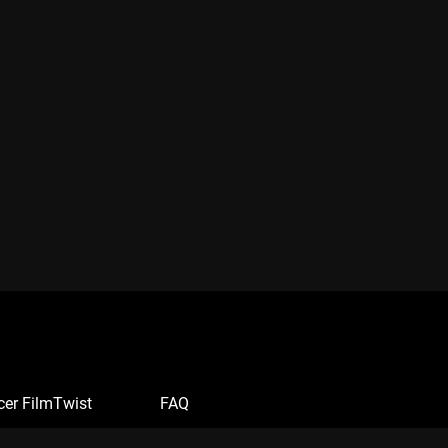
cer FilmTwist
FAQ