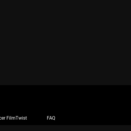
cer FilmTwist
FAQ