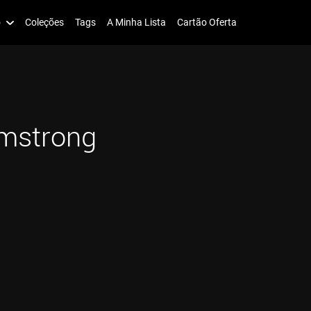
o
Coleções
Tags
A Minha Lista
Cartão Oferta
mstrong