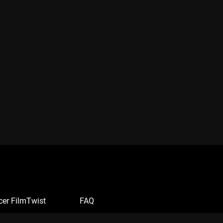
cer FilmTwist
FAQ