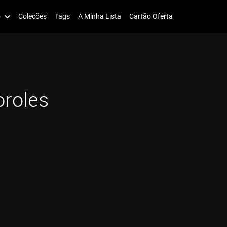
o
Coleções
Tags
A Minha Lista
Cartão Oferta
oroles