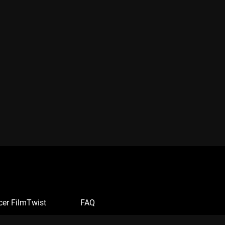
cer FilmTwist
FAQ