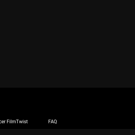
cer FilmTwist
FAQ