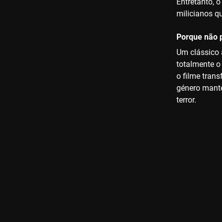
Entretanto, 
milicianos q
Porque não p
Um clássico 
totalmente o
o filme trans
género manté
terror.