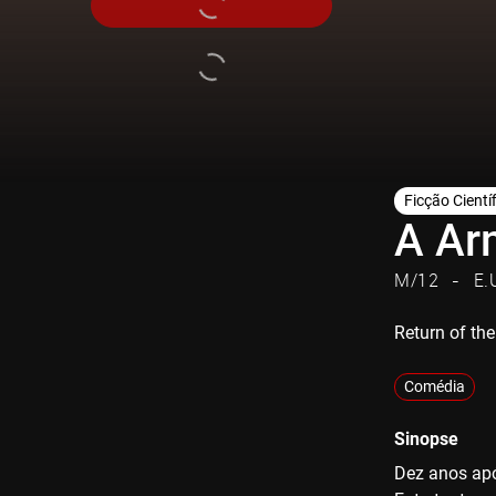
Ficção Cientí
A Ar
M/12
E.
Return of the
Comédia
Sinopse
Dez anos ap