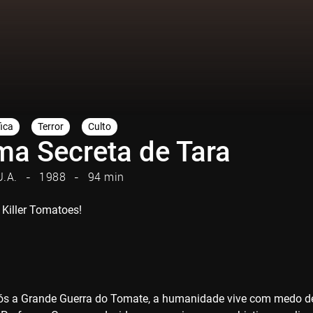
fica
Terror
Culto
ma Secreta de Tara
U.A.
1988
94 min
 Killer Tomatoes!
ós a Grande Guerra do Tomate, a humanidade vive com medo d