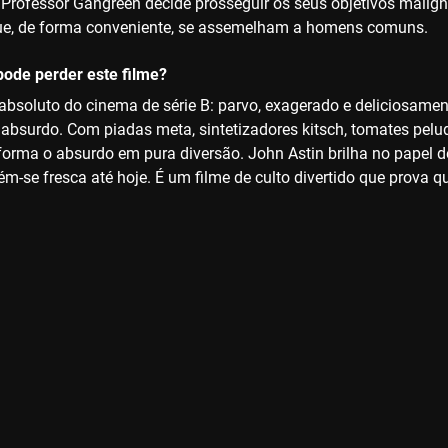
o Professor Gangreen decide prosseguir os seus objetivos malig
ue, de forma conveniente, se assemelham a homens comuns.
ode perder este filme?
absoluto do cinema de série B: parvo, exagerado e deliciosamen
 absurdo. Com piadas meta, sintetizadores kitsch, tomates pelud
forma o absurdo em pura diversão. John Astin brilha no papel de 
m-se fresca até hoje. É um filme de culto divertido que prova q