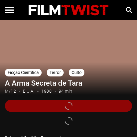
Ficção Científica
Terror
Culto
A Arma Secreta de Tara
M/12
E.U.A.
1988
94 min