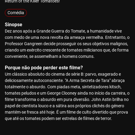
Return of the Killer Tomatoes!
Comédia
Sinopse
Dez anos após a Grande Guerra do Tomate, a humanidade vive
com medo de uma nova revolta da ameaça vermelha. Entretanto, o
Professor Gangreen decide prosseguir os seus objetivos malignos,
criando um exército crescente de tomates milicianos que, de forma
conveniente, se assemelham a homens comuns.
Porque não pode perder este filme?
Um clássico absoluto do cinema de série B: parvo, exagerado e
deliciosamente autoconsciente. "A Arma Secreta de Tara" abraça
totalmente o absurdo. Com piadas meta, sintetizadores kitsch,
tomates peludos e um George Clooney ainda no início da carreira, o
filme transforma o absurdo em pura diversão. John Astin brilha no
papel de cientista louco e a sátira aos próprios clichés do género
mantém-se fresca até hoje. É um filme de culto divertido que prova
que até os tomates podem ser estrelas de filmes de terror.