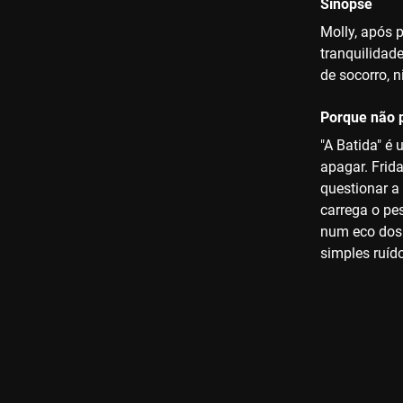
Sinopse
Molly, após 
tranquilidad
de socorro, 
Porque não p
"A Batida" é 
apagar. Frid
questionar a
carrega o pe
num eco dos 
simples ruído