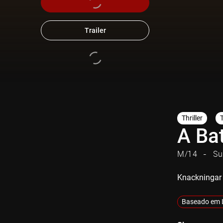
Trailer
Thriller
A Ba
M/14
Su
Knackningar
Baseado em 