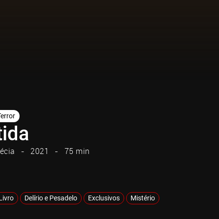
Terror
tida
écia
2021
75 min
Livro
Delírio e Pesadelo
Exclusivos
Mistério