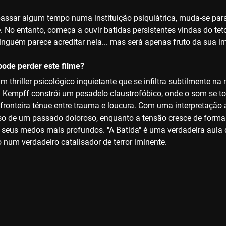
passar algum tempo numa instituição psiquiátrica, muda-se pa
e. No entanto, começa a ouvir batidas persistentes vindas do t
ninguém parece acreditar nela... mas será apenas fruto da sua 
ode perder este filme?
um thriller psicológico inquietante que se infiltra subtilmente 
a Kempff constrói um pesadelo claustrofóbico, onde o som se 
 fronteira ténue entre trauma e loucura. Com uma interpretação 
so de um passado doloroso, enquanto a tensão cresce de forma
seus medos mais profundos. "A Batida" é uma verdadeira aula
 num verdadeiro catalisador de terror iminente.