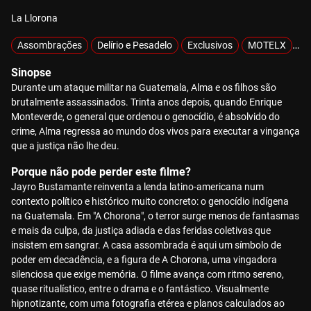
La Llorona
Assombrações
Delírio e Pesadelo
Exclusivos
MOTELX
Mi
Sinopse
Durante um ataque militar na Guatemala, Alma e os filhos são
brutalmente assassinados. Trinta anos depois, quando Enrique
Monteverde, o general que ordenou o genocídio, é absolvido do
crime, Alma regressa ao mundo dos vivos para executar a vingança
que a justiça não lhe deu.
Porque não pode perder este filme?
Jayro Bustamante reinventa a lenda latino-americana num
contexto político e histórico muito concreto: o genocídio indígena
na Guatemala. Em "A Chorona", o terror surge menos de fantasmas
e mais da culpa, da justiça adiada e das feridas coletivas que
insistem em sangrar. A casa assombrada é aqui um símbolo de
poder em decadência, e a figura de A Chorona, uma vingadora
silenciosa que exige memória. O filme avança com ritmo sereno,
quase ritualístico, entre o drama e o fantástico. Visualmente
hipnotizante, com uma fotografia etérea e planos calculados ao