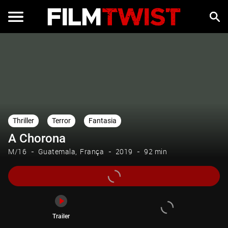
Trailer
Thriller
Terror
Fantasia
A Chorona
M/16
Guatemala
França
2019
92 min
Trailer