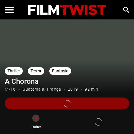
Trailer
Thriller
Terror
Fantasia
A Chorona
M/16
Guatemala
França
2019
92 min
Trailer