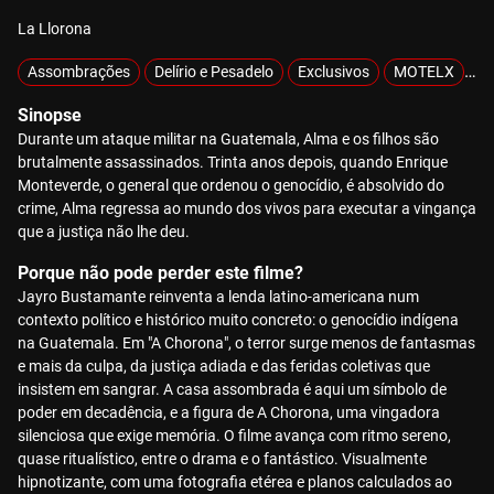
La Llorona
Assombrações
Delírio e Pesadelo
Exclusivos
MOTELX
Mi
Sinopse
Durante um ataque militar na Guatemala, Alma e os filhos são
brutalmente assassinados. Trinta anos depois, quando Enrique
Monteverde, o general que ordenou o genocídio, é absolvido do
crime, Alma regressa ao mundo dos vivos para executar a vingança
que a justiça não lhe deu.
Porque não pode perder este filme?
Jayro Bustamante reinventa a lenda latino-americana num
contexto político e histórico muito concreto: o genocídio indígena
na Guatemala. Em "A Chorona", o terror surge menos de fantasmas
e mais da culpa, da justiça adiada e das feridas coletivas que
insistem em sangrar. A casa assombrada é aqui um símbolo de
poder em decadência, e a figura de A Chorona, uma vingadora
silenciosa que exige memória. O filme avança com ritmo sereno,
quase ritualístico, entre o drama e o fantástico. Visualmente
hipnotizante, com uma fotografia etérea e planos calculados ao