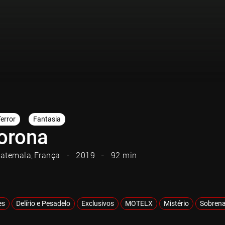
Terror
Fantasia
orona
atemala
França
2019
92 min
es
Delírio e Pesadelo
Exclusivos
MOTELX
Mistério
Sobrena