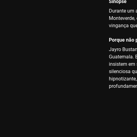
Sinopse
Durante um a
Monteverde, 
vingança que
Porque não p
Jayro Bustam
Guatemala. E
insistem em 
silenciosa q
hipnotizante
profundament