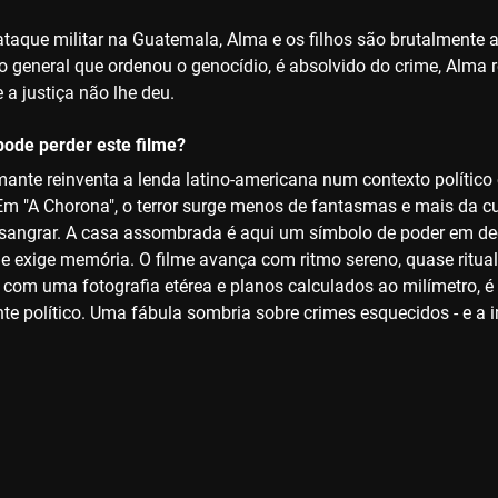
taque militar na Guatemala, Alma e os filhos são brutalmente 
o general que ordenou o genocídio, é absolvido do crime, Alma
 a justiça não lhe deu.
ode perder este filme?
ante reinventa a lenda latino-americana num contexto político e
m "A Chorona", o terror surge menos de fantasmas e mais da cul
sangrar. A casa assombrada é aqui um símbolo de poder em dec
ue exige memória. O filme avança com ritmo sereno, quase ritualí
, com uma fotografia etérea e planos calculados ao milímetro, 
e político. Uma fábula sombria sobre crimes esquecidos - e a 