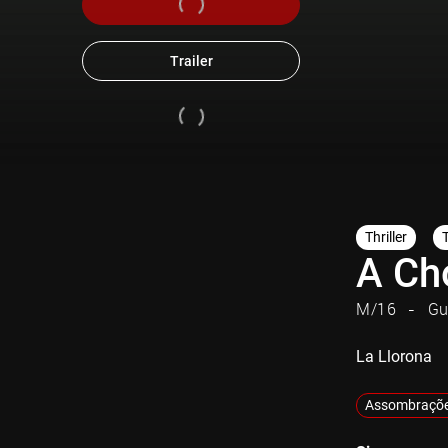
Trailer
Thriller
A Ch
M/16
Gu
La Llorona
Assombraçõ