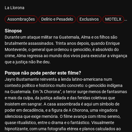
La Llorona
Assombrações
Delírio e Pesadelo
Exclusivos
MOTELX
Mi
Sinopse
Durante um ataque militar na Guatemala, Alma e os filhos são
brutalmente assassinados. Trinta anos depois, quando Enrique
Monteverde, o general que ordenou o genocídio, é absolvido do
crime, Alma regressa ao mundo dos vivos para executar a vingança
que a justiça não lhe deu.
Porque não pode perder este filme?
Jayro Bustamante reinventa a lenda latino-americana num
contexto político e histórico muito concreto: o genocídio indígena
na Guatemala. Em "A Chorona", o terror surge menos de fantasmas
e mais da culpa, da justiça adiada e das feridas coletivas que
insistem em sangrar. A casa assombrada é aqui um símbolo de
poder em decadência, e a figura de A Chorona, uma vingadora
silenciosa que exige memória. O filme avança com ritmo sereno,
quase ritualístico, entre o drama e o fantástico. Visualmente
hipnotizante, com uma fotografia etérea e planos calculados ao