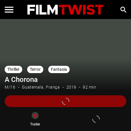
Trailer
Thriller
Terror
Fantasia
A Chorona
M/16
Guatemala
França
2019
92 min
Trailer