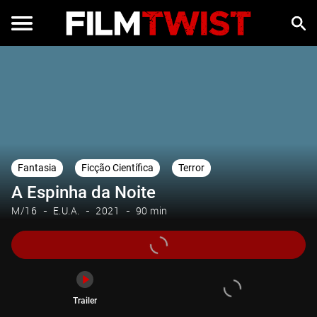
Trailer
Fantasia
Ficção Científica
Terror
A Espinha da Noite
M/16
E.U.A.
2021
90 min
Trailer