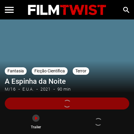
Trailer
Fantasia
Ficção Científica
Terror
A Espinha da Noite
M/16
E.U.A.
2021
90 min
Trailer