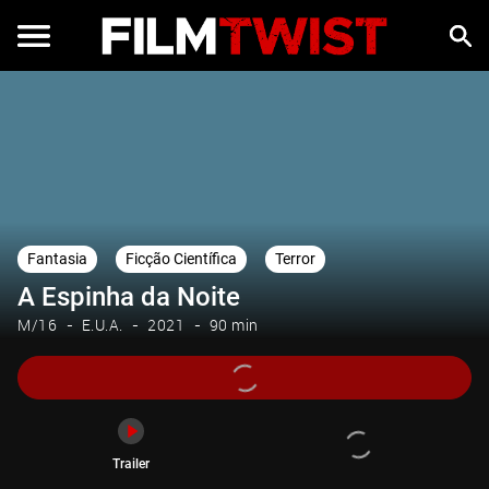
Trailer
Fantasia
Ficção Científica
Terror
A Espinha da Noite
M/16
E.U.A.
2021
90 min
Trailer