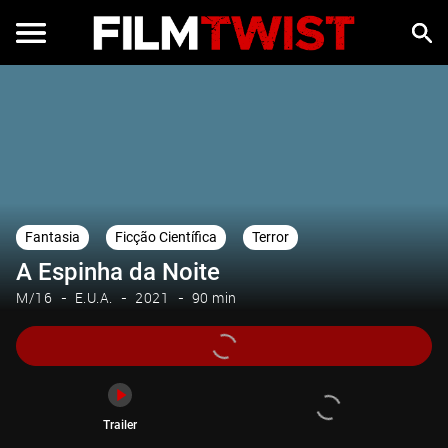
Trailer
Fantasia
Ficção Científica
Terror
A Espinha da Noite
M/16
E.U.A.
2021
90 min
Trailer