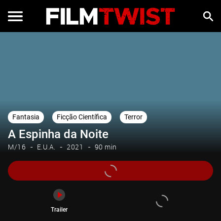
Trailer
Fantasia
Ficção Científica
Terror
A Espinha da Noite
M/16
E.U.A.
2021
90 min
Trailer