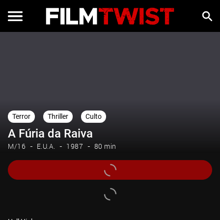
Terror
Thriller
Culto
A Fúria da Raiva
M/16
E.U.A.
1987
80 min