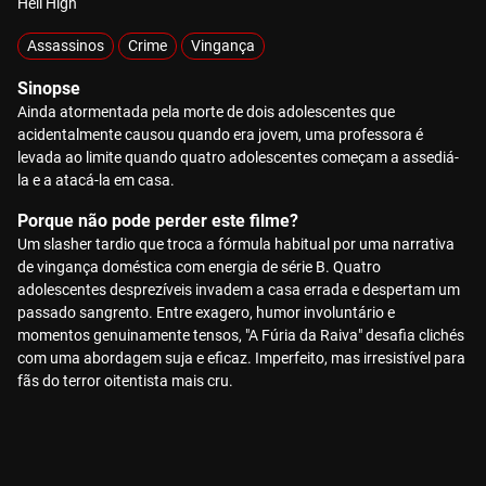
Hell High
Assassinos
Crime
Vingança
Sinopse
Ainda atormentada pela morte de dois adolescentes que
acidentalmente causou quando era jovem, uma professora é
levada ao limite quando quatro adolescentes começam a assediá-
la e a atacá-la em casa.
Porque não pode perder este filme?
Um slasher tardio que troca a fórmula habitual por uma narrativa
de vingança doméstica com energia de série B. Quatro
adolescentes desprezíveis invadem a casa errada e despertam um
passado sangrento. Entre exagero, humor involuntário e
momentos genuinamente tensos, "A Fúria da Raiva" desafia clichés
com uma abordagem suja e eficaz. Imperfeito, mas irresistível para
fãs do terror oitentista mais cru.