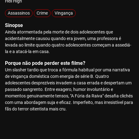
Hell High
Assassinos
Crime
Vingança
Sinopse
Ainda atormentada pela morte de dois adolescentes que
acidentalmente causou quando era jovem, uma professora é
levada ao limite quando quatro adolescentes começam a assediá-
la e a atacá-la em casa.
Porque não pode perder este filme?
Um slasher tardio que troca a fórmula habitual por uma narrativa
de vingança doméstica com energia de série B. Quatro
adolescentes desprezíveis invadem a casa errada e despertam um
passado sangrento. Entre exagero, humor involuntário e
momentos genuinamente tensos, "A Fúria da Raiva" desafia clichés
com uma abordagem suja e eficaz. Imperfeito, mas irresistível para
fãs do terror oitentista mais cru.