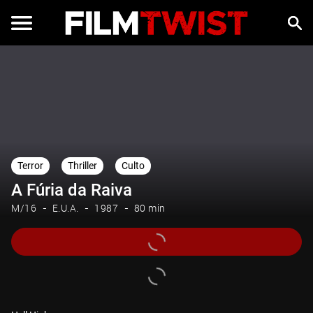
Terror
Thriller
Culto
A Fúria da Raiva
M/16
E.U.A.
1987
80 min