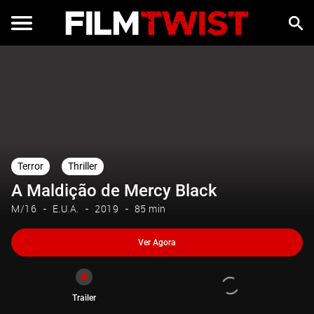
Ver Agora
Trailer
Terror
Thriller
A Maldição de Mercy Black
M/16
E.U.A.
2019
85 min
Ver Agora
Trailer