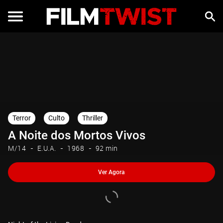
Ver Agora
Terror
Culto
Thriller
A Noite dos Mortos Vivos
M/14
E.U.A.
1968
92 min
Ver Agora