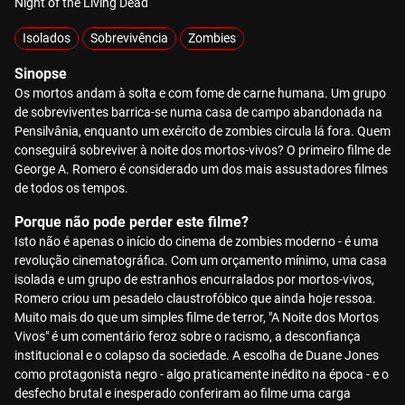
Night of the Living Dead
Isolados
Sobrevivência
Zombies
Sinopse
Os mortos andam à solta e com fome de carne humana. Um grupo
de sobreviventes barrica-se numa casa de campo abandonada na
Pensilvânia, enquanto um exército de zombies circula lá fora. Quem
conseguirá sobreviver à noite dos mortos-vivos? O primeiro filme de
George A. Romero é considerado um dos mais assustadores filmes
de todos os tempos.
Porque não pode perder este filme?
Isto não é apenas o início do cinema de zombies moderno - é uma
revolução cinematográfica. Com um orçamento mínimo, uma casa
isolada e um grupo de estranhos encurralados por mortos-vivos,
Romero criou um pesadelo claustrofóbico que ainda hoje ressoa.
Muito mais do que um simples filme de terror, "A Noite dos Mortos
Vivos" é um comentário feroz sobre o racismo, a desconfiança
institucional e o colapso da sociedade. A escolha de Duane Jones
como protagonista negro - algo praticamente inédito na época - e o
desfecho brutal e inesperado conferiram ao filme uma carga