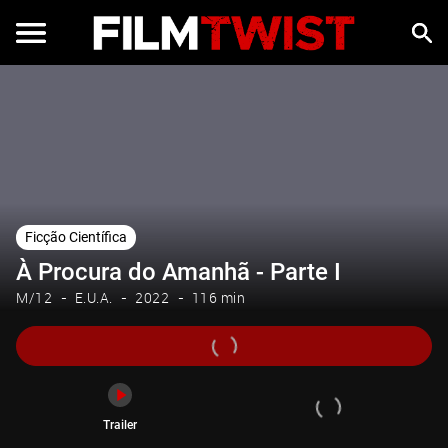
Trailer
Ficção Científica
À Procura do Amanhã - Parte I
M/12
E.U.A.
2022
116 min
Trailer