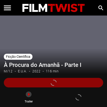
Trailer
Ficção Científica
À Procura do Amanhã - Parte I
M/12
E.U.A.
2022
116 min
Trailer