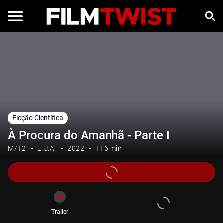
Trailer
Ficção Científica
À Procura do Amanhã - Parte I
M/12
E.U.A.
2022
116 min
Trailer