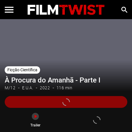
Trailer
Ficção Científica
À Procura do Amanhã - Parte I
M/12
E.U.A.
2022
116 min
Trailer