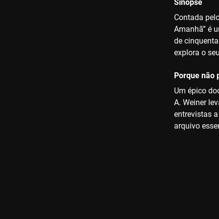
Sinopse
Contada pelo
Amanhã” é um
de cinquenta
explora o seu
Porque não p
Um épico doc
A. Weiner lev
entrevistas 
arquivo essen