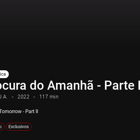
fica
ocura do Amanhã - Parte I
U.A.
2022
117 min
Tomorrow - Part II
o
Exclusivos