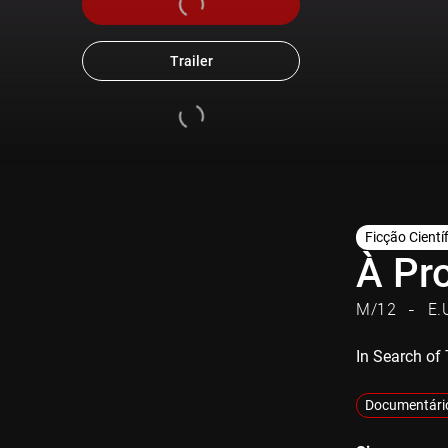
Trailer
Ficção Cientí
À Pr
M/12
E.
In Search of 
Documentári