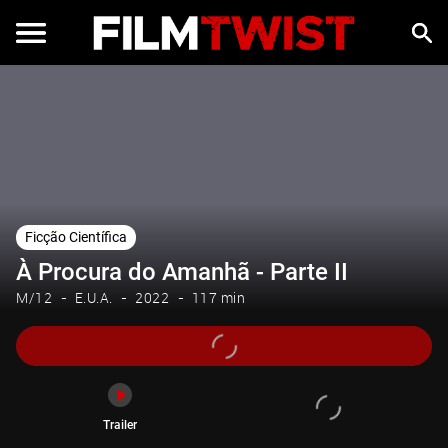
Trailer
Ficção Científica
À Procura do Amanhã - Parte II
M/12
E.U.A.
2022
117 min
Trailer