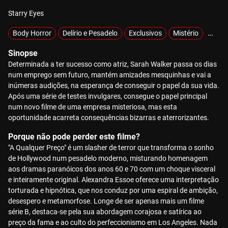
Starry Eyes
Body Horror
Delírio e Pesadelo
Exclusivos
Mistério
Sobre
Sinopse
Determinada a ter sucesso como atriz, Sarah Walker passa os dias
num emprego sem futuro, mantém amizades mesquinhas e vai a
inúmeras audições, na esperança de conseguir o papel da sua vida.
Após uma série de testes invulgares, consegue o papel principal
num novo filme de uma empresa misteriosa, mas esta
oportunidade acarreta consequências bizarras e aterrorizantes.
Porque não pode perder este filme?
"A Qualquer Preço" é um slasher de terror que transforma o sonho
de Hollywood num pesadelo moderno, misturando homenagem
aos dramas paranóicos dos anos 60 e 70 com um choque visceral
e inteiramente original. Alexandra Essoe oferece uma interpretação
torturada e hipnótica, que nos conduz por uma espiral de ambição,
desespero e metamorfose. Longe de ser apenas mais um filme
série B, destaca-se pela sua abordagem corajosa e satírica ao
preço da fama e ao culto do perfeccionismo em Los Angeles. Nada