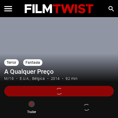
Trailer
Terror
Fantasia
A Qualquer Preço
M/16
E.U.A.
Bélgica
2014
92 min
Trailer