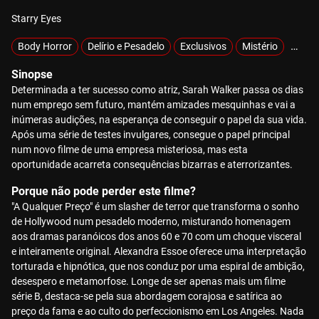
Starry Eyes
Body Horror
Delírio e Pesadelo
Exclusivos
Mistério
Sobre
Sinopse
Determinada a ter sucesso como atriz, Sarah Walker passa os dias
num emprego sem futuro, mantém amizades mesquinhas e vai a
inúmeras audições, na esperança de conseguir o papel da sua vida.
Após uma série de testes invulgares, consegue o papel principal
num novo filme de uma empresa misteriosa, mas esta
oportunidade acarreta consequências bizarras e aterrorizantes.
Porque não pode perder este filme?
"A Qualquer Preço" é um slasher de terror que transforma o sonho
de Hollywood num pesadelo moderno, misturando homenagem
aos dramas paranóicos dos anos 60 e 70 com um choque visceral
e inteiramente original. Alexandra Essoe oferece uma interpretação
torturada e hipnótica, que nos conduz por uma espiral de ambição,
desespero e metamorfose. Longe de ser apenas mais um filme
série B, destaca-se pela sua abordagem corajosa e satírica ao
preço da fama e ao culto do perfeccionismo em Los Angeles. Nada