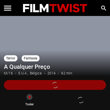
Trailer
Terror
Fantasia
A Qualquer Preço
M/16
E.U.A.
Bélgica
2014
92 min
Trailer