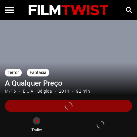
Trailer
Terror
Fantasia
A Qualquer Preço
M/16
E.U.A.
Bélgica
2014
92 min
Trailer