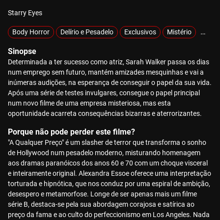
Starry Eyes
Body Horror
Delírio e Pesadelo
Exclusivos
Mistério
Sobre
Sinopse
Determinada a ter sucesso como atriz, Sarah Walker passa os dias
num emprego sem futuro, mantém amizades mesquinhas e vai a
inúmeras audições, na esperança de conseguir o papel da sua vida.
Após uma série de testes invulgares, consegue o papel principal
num novo filme de uma empresa misteriosa, mas esta
oportunidade acarreta consequências bizarras e aterrorizantes.
Porque não pode perder este filme?
"A Qualquer Preço" é um slasher de terror que transforma o sonho
de Hollywood num pesadelo moderno, misturando homenagem
aos dramas paranóicos dos anos 60 e 70 com um choque visceral
e inteiramente original. Alexandra Essoe oferece uma interpretação
torturada e hipnótica, que nos conduz por uma espiral de ambição,
desespero e metamorfose. Longe de ser apenas mais um filme
série B, destaca-se pela sua abordagem corajosa e satírica ao
preço da fama e ao culto do perfeccionismo em Los Angeles. Nada