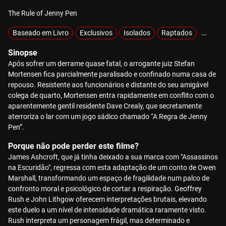
The Rule of Jenny Pen
Baseado em Livro
Exclusivos
Isolados
Raptados
Vingan
Sinopse
Após sofrer um derrame quase fatal, o arrogante juiz Stefan
Mortensen fica parcialmente paralisado e confinado numa casa de
repouso. Resistente aos funcionários e distante do seu amigável
colega de quarto, Mortensen entra rapidamente em conflito com o
aparentemente gentil residente Dave Crealy, que secretamente
aterroriza o lar com um jogo sádico chamado “A Regra de Jenny
Pen”.
Porque não pode perder este filme?
James Ashcroft, que já tinha deixado a sua marca com "Assassinos
na Escuridão", regressa com esta adaptação de um conto de Owen
Marshall, transformando um espaço de fragilidade num palco de
confronto moral e psicológico de cortar a respiração. Geoffrey
Rush e John Lithgow oferecem interpretações brutais, elevando
este duelo a um nível de intensidade dramática raramente visto.
Rush interpreta um personagem frágil, mas determinado e