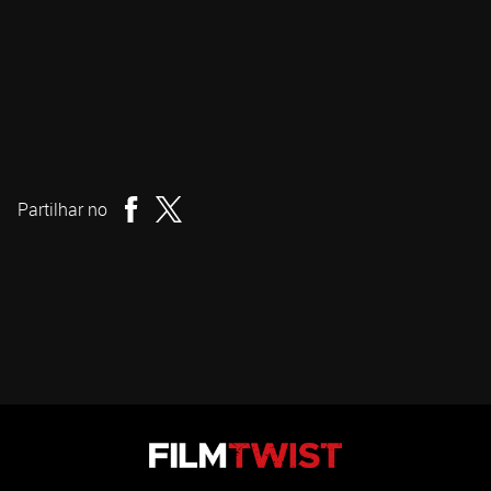
James Ashcroft
Realizador
Partilhar no