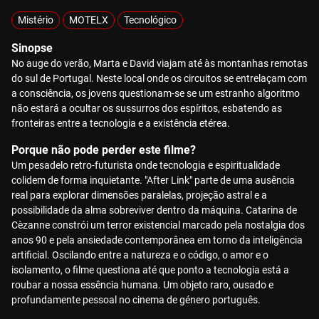
Mistério
MOTELX
Tecnológico
Sinopse
No auge do verão, Marta e David viajam até às montanhas remotas
do sul de Portugal. Neste local onde os circuitos se entrelaçam com
a consciência, os jovens questionam-se se um estranho algoritmo
não estará a ocultar os sussurros dos espíritos, esbatendo as
fronteiras entre a tecnologia e a existência etérea.
Porque não pode perder este filme?
Um pesadelo retro-futurista onde tecnologia e espiritualidade
colidem de forma inquietante. "After Link" parte de uma ausência
real para explorar dimensões paralelas, projeção astral e a
possibilidade da alma sobreviver dentro da máquina. Catarina de
Cèzanne constrói um terror existencial marcado pela nostalgia dos
anos 90 e pela ansiedade contemporânea em torno da inteligência
artificial. Oscilando entre a natureza e o código, o amor e o
isolamento, o filme questiona até que ponto a tecnologia está a
roubar a nossa essência humana. Um objeto raro, ousado e
profundamente pessoal no cinema de género português.