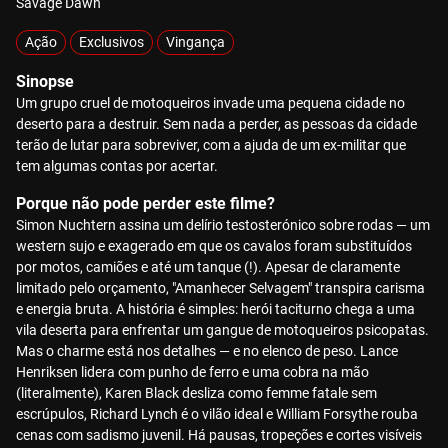
Savage Dawn
Ação
Exclusivos
Vingança
Sinopse
Um grupo cruel de motoqueiros invade uma pequena cidade no
deserto para a destruir. Sem nada a perder, as pessoas da cidade
terão de lutar para sobreviver, com a ajuda de um ex-militar que
tem algumas contas por acertar.
Porque não pode perder este filme?
Simon Nuchtern assina um delírio testosterónico sobre rodas — um
western sujo e exagerado em que os cavalos foram substituídos
por motos, camiões e até um tanque (!). Apesar de claramente
limitado pelo orçamento, "Amanhecer Selvagem" transpira carisma
e energia bruta. A história é simples: herói taciturno chega a uma
vila deserta para enfrentar um gangue de motoqueiros psicopatas.
Mas o charme está nos detalhes — e no elenco de peso. Lance
Henriksen lidera com punho de ferro e uma cobra na mão
(literalmente), Karen Black desliza como femme fatale sem
escrúpulos, Richard Lynch é o vilão ideal e William Forsythe rouba
cenas com sadismo juvenil. Há pausas, tropeções e cortes visíveis