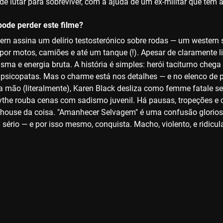
 de lutar para sobreviver, com a ajuda de um ex-militar que tem 
ode perder este filme?
rn assina um delírio testosterónico sobre rodas — um western
 por motos, camiões e até um tanque (!). Apesar de claramente
isma e energia bruta. A história é simples: herói taciturno che
psicopatas. Mas o charme está nos detalhes — e no elenco de p
 mão (literalmente), Karen Black desliza como femme fatale sem
ythe rouba cenas com sadismo juvenil. Há pausas, tropeções e c
ndhouse da coisa. "Amanhecer Selvagem" é uma confusão gloriosa,
 sério — e por isso mesmo, conquista. Macho, violento, e ridicul