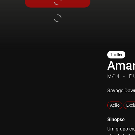
Thriller
Aman
M/14
E.
Savage Daw
Ação
Excl
Sinopse
Um grupo cru