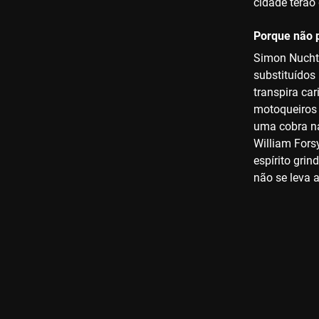
cidade terão
Porque não p
Simon Nuchte
substituídos
transpira car
motoqueiros 
uma cobra na
William Fors
espírito gri
não se leva a