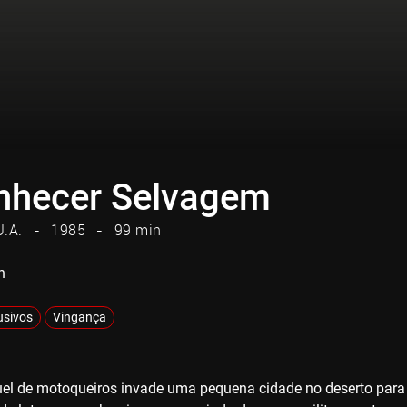
hecer Selvagem
U.A.
1985
99 min
n
usivos
Vingança
el de motoqueiros invade uma pequena cidade no deserto para a