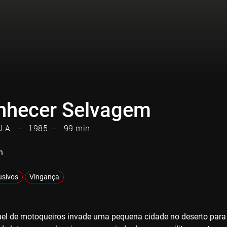
hecer Selvagem
U.A.
1985
99 min
n
usivos
Vingança
el de motoqueiros invade uma pequena cidade no deserto para a