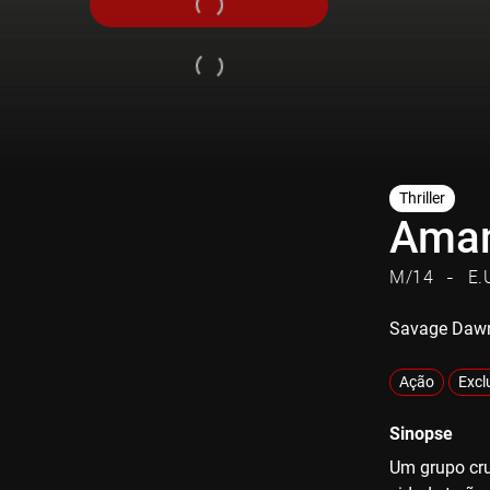
Thriller
Aman
M/14
E.
Savage Daw
Ação
Excl
Sinopse
Um grupo cru