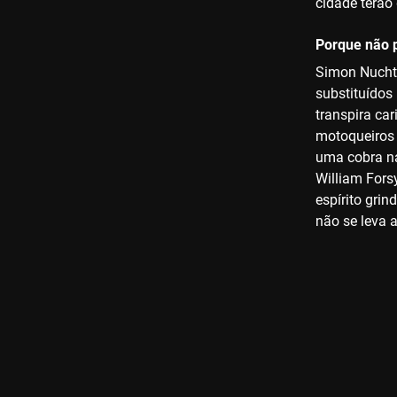
cidade terão
Porque não p
Simon Nuchte
substituídos
transpira car
motoqueiros 
uma cobra na
William Fors
espírito gri
não se leva a