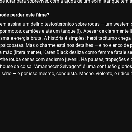
 de lutar para sobreviver, com a ajuda de um ex-militar que tem 
ode perder este filme?
rn assina um delírio testosterónico sobre rodas — um western
 por motos, camiões e até um tanque (!). Apesar de claramente
isma e energia bruta. A história é simples: herói taciturno che
psicopatas. Mas o charme está nos detalhes — e no elenco de p
 mão (literalmente), Karen Black desliza como femme fatale sem
ythe rouba cenas com sadismo juvenil. Há pausas, tropeções e c
ndhouse da coisa. "Amanhecer Selvagem" é uma confusão gloriosa,
 sério — e por isso mesmo, conquista. Macho, violento, e ridicul