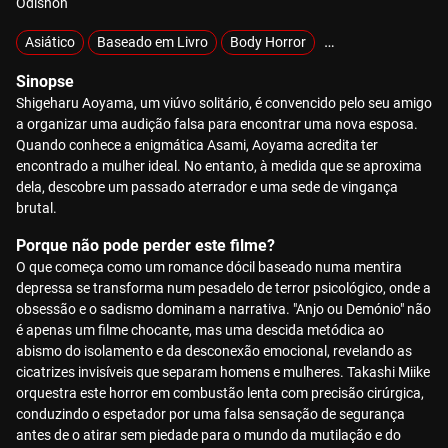
Ôdishon
Asiático
Baseado em Livro
Body Horror
Delírio e Pesadelo
Sinopse
Shigeharu Aoyama, um viúvo solitário, é convencido pelo seu amigo
a organizar uma audição falsa para encontrar uma nova esposa.
Quando conhece a enigmática Asami, Aoyama acredita ter
encontrado a mulher ideal. No entanto, à medida que se aproxima
dela, descobre um passado aterrador e uma sede de vingança
brutal.
Porque não pode perder este filme?
O que começa como um romance dócil baseado numa mentira
depressa se transforma num pesadelo de terror psicológico, onde a
obsessão e o sadismo dominam a narrativa. "Anjo ou Demónio" não
é apenas um filme chocante, mas uma descida metódica ao
abismo do isolamento e da desconexão emocional, revelando as
cicatrizes invisíveis que separam homens e mulheres. Takashi Miike
orquestra este horror em combustão lenta com precisão cirúrgica,
conduzindo o espetador por uma falsa sensação de segurança
antes de o atirar sem piedade para o mundo da mutilação e do