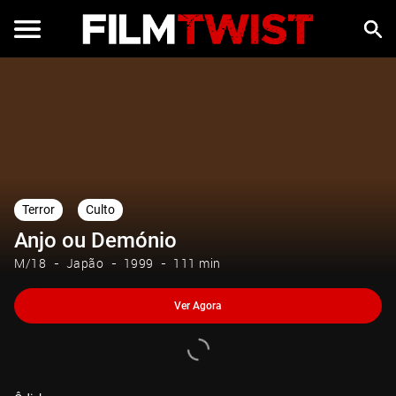
Ver Agora
Terror
Culto
Anjo ou Demónio
M/18
Japão
1999
111 min
Ver Agora