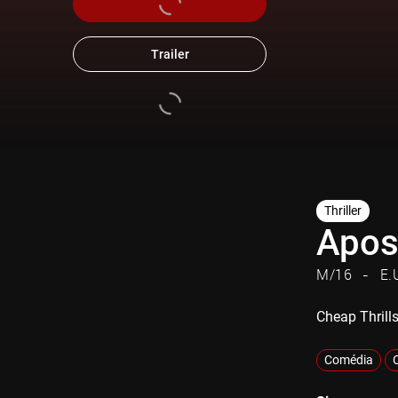
Trailer
Thriller
Apos
M/16
E.
Cheap Thrill
Comédia