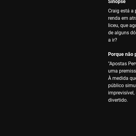
Sinopse
Craig está a
renda em atr
liceu, que a
de alguns dó
a ir?
Porque não p
"Apostas Per
uma premissa
À medida que
público simu
imprevisível
divertido.