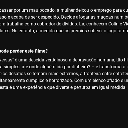
 passar por um mau bocado: a mulher deixou o emprego para cui
aso e acaba de ser despedido. Decide afogar as mágoas num ba
gora trabalha como cobrador de dívidas. Lá, conhecem Colin e Vi
lares. No entanto, à medida que os prémios sobem, o jogo tamb
ode perder este filme?
versas" é uma descida vertiginosa à depravação humana, tão hil
 simples: até onde alguém iria por dinheiro? – e transforma-a
 os desafios se tornam mais extremos, a fronteira entre entrete
ltaneamente cúmplice e horrorizado. Com um elenco afiado e u
, esta é uma experiência que diverte e perturba em igual medida