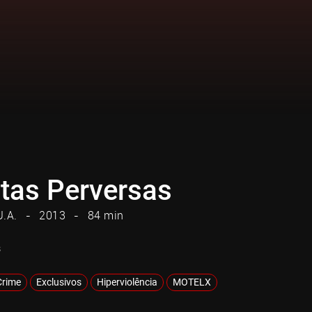
tas Perversas
U.A.
2013
84 min
s
Crime
Exclusivos
Hiperviolência
MOTELX