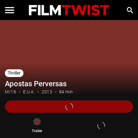
Trailer
Thriller
Apostas Perversas
M/16
E.U.A.
2013
84 min
Trailer