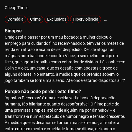
Cheap Thrills
Comédia
Crime
Exclusivos
Hiperviolência
MOTELX
Sinopse
Craig está a passar por um mau bocado: a mulher deixou o
emprego para cuidar do filho recém-nascido, têm vários meses de
renda em atraso e acaba de ser despedido. Decide afogar as
mágoas num bar, onde encontra Vince, o seu melhor amigo do
liceu, que agora trabalha como cobrador de dívidas. Lá, conhecem
Colin e Violet, um casal que os desafia com apostas a troco de
alguns dólares. No entanto, à medida que os prémios sobem, o
jogo também se torna mais sério. Até onde estarão dispostos a ir?
Porque não pode perder este filme?
"Apostas Perversas" é uma descida vertiginosa à depravação
humana, tão hilariante quanto desconfortável. O filme parte de
uma premissa simples: até onde alguém iria por dinheiro? – e
transforma-a num espetáculo de humor negro e tensão crescente.
À medida que os desafios se tornam mais extremos, a fronteira
entre entretenimento e crueldade torna-se difusa, deixando o