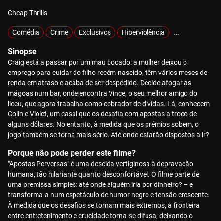
Cheap Thrills
Comédia
Crime
Exclusivos
Hiperviolência
MOTELX
Sinopse
Craig está a passar por um mau bocado: a mulher deixou o
emprego para cuidar do filho recém-nascido, têm vários meses de
renda em atraso e acaba de ser despedido. Decide afogar as
mágoas num bar, onde encontra Vince, o seu melhor amigo do
liceu, que agora trabalha como cobrador de dívidas. Lá, conhecem
Colin e Violet, um casal que os desafia com apostas a troco de
alguns dólares. No entanto, à medida que os prémios sobem, o
jogo também se torna mais sério. Até onde estarão dispostos a ir?
Porque não pode perder este filme?
"Apostas Perversas" é uma descida vertiginosa à depravação
humana, tão hilariante quanto desconfortável. O filme parte de
uma premissa simples: até onde alguém iria por dinheiro? – e
transforma-a num espetáculo de humor negro e tensão crescente.
À medida que os desafios se tornam mais extremos, a fronteira
entre entretenimento e crueldade torna-se difusa, deixando o