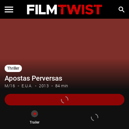
Trailer
Thriller
Apostas Perversas
M/16
E.U.A.
2013
84 min
Trailer