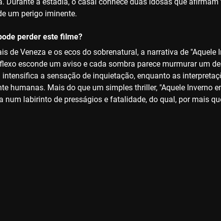
ha. Durante a estadia, o casal conhece duas idosas que afirmam
 de um perigo iminente.
ode perder este filme?
ais de Veneza e os ecos do sobrenatural, a narrativa de "Aquele
flexo esconde um aviso e cada sombra parece murmurar um dest
 intensifica a sensação de inquietação, enquanto as interpretaç
e humanas. Mais do que um simples thriller, "Aquele Inverno 
a num labirinto de presságios e fatalidade, do qual, por mais 