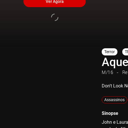
Ver Agora
Terror
Th
Aque
M/16
Re
Don't Look 
Assassinos
Sinopse
John e Laura