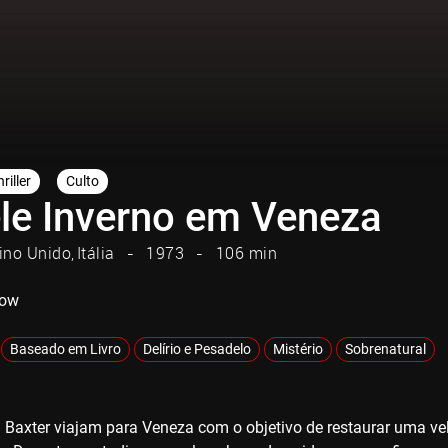
riller
Culto
le Inverno em Veneza
ino Unido
Itália
1973
106 min
Now
Baseado em Livro
Delírio e Pesadelo
Mistério
Sobrenatural
 Baxter viajam para Veneza com o objetivo de restaurar uma velh