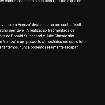
 ter comunicado com a sua filha falecida e que os
 Inverno em Veneza" desliza como um sonho febril,
ino inevitável. A realização fragmentada de
ões de Donald Sutherland e Julie Christie são
em Veneza" é um pesadelo atmosférico em que o luto
que tentemos, nunca podemos realmente escapar.