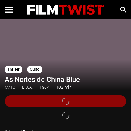
Thriller
Culto
As Noites de China Blue
M/18
E.U.A.
1984
102 min