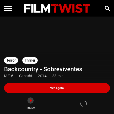
Ver Agora
Trailer
Terror
Thriller
Backcountry - Sobreviventes
M/16
Canadá
2014
88 min
Ver Agora
Trailer