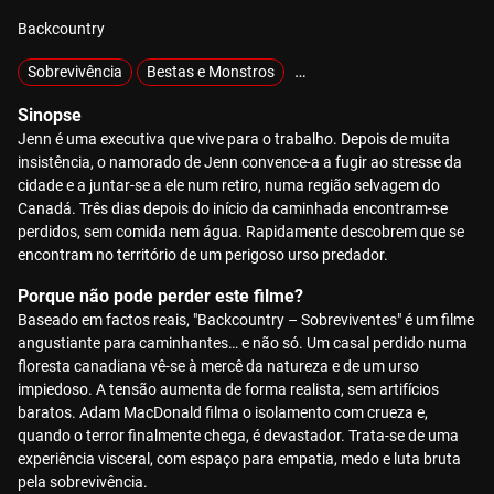
Backcountry
Sobrevivência
Bestas e Monstros
Natureza Selvagem
Sinopse
Jenn é uma executiva que vive para o trabalho. Depois de muita
insistência, o namorado de Jenn convence-a a fugir ao stresse da
cidade e a juntar-se a ele num retiro, numa região selvagem do
Canadá. Três dias depois do início da caminhada encontram-se
perdidos, sem comida nem água. Rapidamente descobrem que se
encontram no território de um perigoso urso predador.
Porque não pode perder este filme?
Baseado em factos reais, "Backcountry – Sobreviventes" é um filme
angustiante para caminhantes… e não só. Um casal perdido numa
floresta canadiana vê-se à mercê da natureza e de um urso
impiedoso. A tensão aumenta de forma realista, sem artifícios
baratos. Adam MacDonald filma o isolamento com crueza e,
quando o terror finalmente chega, é devastador. Trata-se de uma
experiência visceral, com espaço para empatia, medo e luta bruta
pela sobrevivência.