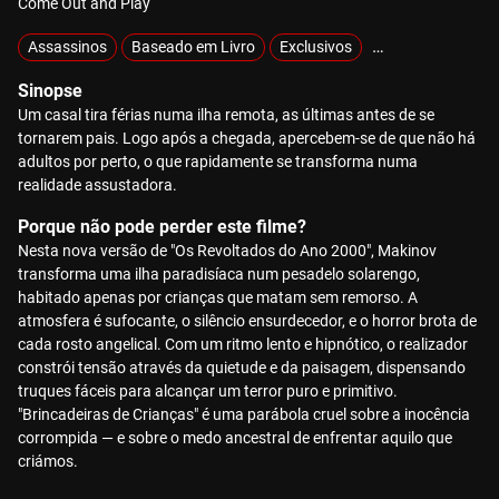
Come Out and Play
Assassinos
Baseado em Livro
Exclusivos
Hiperviolência
Sinopse
Um casal tira férias numa ilha remota, as últimas antes de se
tornarem pais. Logo após a chegada, apercebem-se de que não há
adultos por perto, o que rapidamente se transforma numa
realidade assustadora.
Porque não pode perder este filme?
Nesta nova versão de "Os Revoltados do Ano 2000", Makinov
transforma uma ilha paradisíaca num pesadelo solarengo,
habitado apenas por crianças que matam sem remorso. A
atmosfera é sufocante, o silêncio ensurdecedor, e o horror brota de
cada rosto angelical. Com um ritmo lento e hipnótico, o realizador
constrói tensão através da quietude e da paisagem, dispensando
truques fáceis para alcançar um terror puro e primitivo.
"Brincadeiras de Crianças" é uma parábola cruel sobre a inocência
corrompida — e sobre o medo ancestral de enfrentar aquilo que
criámos.