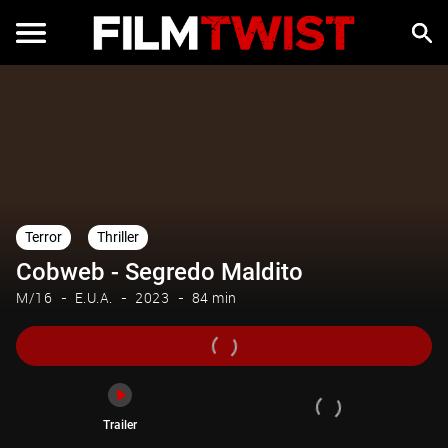
Trailer
Terror
Thriller
Cobweb - Segredo Maldito
M/16
E.U.A.
2023
84 min
Trailer