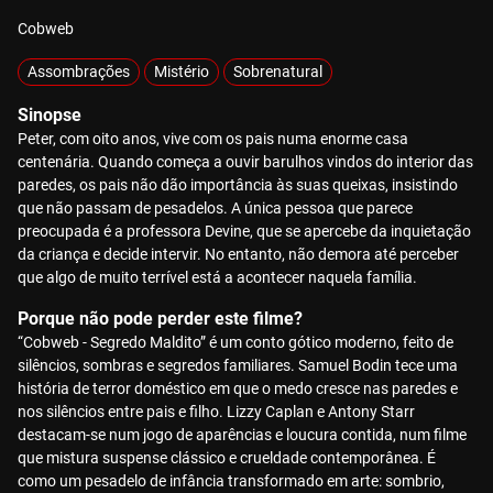
Cobweb
Assombrações
Mistério
Sobrenatural
Sinopse
Peter, com oito anos, vive com os pais numa enorme casa
centenária. Quando começa a ouvir barulhos vindos do interior das
paredes, os pais não dão importância às suas queixas, insistindo
que não passam de pesadelos. A única pessoa que parece
preocupada é a professora Devine, que se apercebe da inquietação
da criança e decide intervir. No entanto, não demora até perceber
que algo de muito terrível está a acontecer naquela família.
Porque não pode perder este filme?
“Cobweb - Segredo Maldito” é um conto gótico moderno, feito de
silêncios, sombras e segredos familiares. Samuel Bodin tece uma
história de terror doméstico em que o medo cresce nas paredes e
nos silêncios entre pais e filho. Lizzy Caplan e Antony Starr
destacam-se num jogo de aparências e loucura contida, num filme
que mistura suspense clássico e crueldade contemporânea. É
como um pesadelo de infância transformado em arte: sombrio,